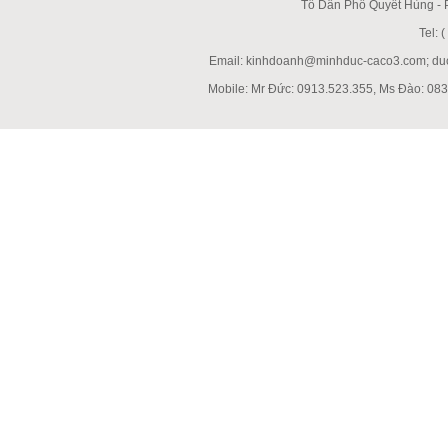
Tổ Dân Phố Quyết Hùng -
Tel:
Email: kinhdoanh@minhduc-caco3.com; d
Mobile: Mr Đức: 0913.523.355, Ms Đào: 083