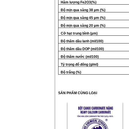
Hàm lượng Fe2O3(%)
Độ mịn qua sàng 38 µm (%)
Độ mịn qua sàng 45 µm (%)
Độ mịn qua sàng 20 µm (%)
Cỡ hạt trung bình (µm)
Độ thấm dầu lanh (ml/100)
Độ thấm dầu DOP (ml/100)
Độ thấm nước (ml/100)
Tỷ trọng đổ đống (g/ml)
Độ trắng (%)
SẢN PHẨM CÙNG LOẠI