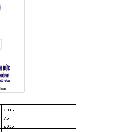
 hơn
≥ 98.5
7.5
≤ 0.15