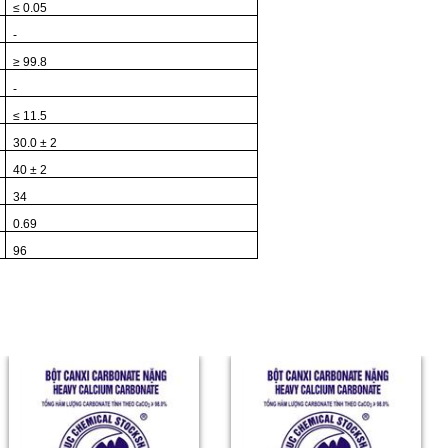
≤ 0.05
-
≥ 99.8
-
≤ 11.5
30.0 ± 2
40 ± 2
34
0.69
96