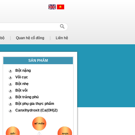
 bộ
Quan hệ cổ đông
Liên hệ
SẢN PHẨM
Bột nặng
Vôi cục
Bột nhẹ
Bột vôi
Bột tráng phủ
Bột phụ gia thực phẩm
Canxihydroxit (Ca(OH)2)