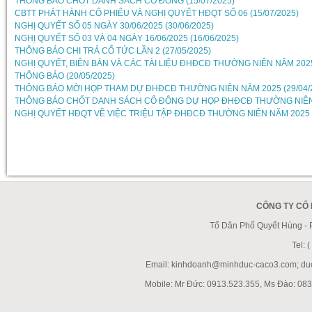
THÔNG BÁO CHỐT DANH SÁCH CỔ ĐÔNG (15/07/2025)
CBTT PHÁT HÀNH CỔ PHIẾU VÀ NGHỊ QUYẾT HĐQT SỐ 06 (15/07/2025)
NGHỊ QUYẾT SỐ 05 NGÀY 30/06/2025 (30/06/2025)
NGHỊ QUYẾT SỐ 03 VÀ 04 NGÀY 16/06/2025 (16/06/2025)
THÔNG BÁO CHI TRẢ CỔ TỨC LẦN 2 (27/05/2025)
NGHỊ QUYẾT, BIÊN BẢN VÀ CÁC TÀI LIỆU ĐHĐCĐ THƯỜNG NIÊN NĂM 2025 
THÔNG BÁO (20/05/2025)
THÔNG BÁO MỜI HỌP THAM DỰ ĐHĐCĐ THƯỜNG NIÊN NĂM 2025 (29/04/
THÔNG BÁO CHỐT DANH SÁCH CỔ ĐÔNG DỰ HỌP ĐHĐCĐ THƯỜNG NIÊN N
NGHỊ QUYẾT HĐQT VỀ VIỆC TRIỆU TẬP ĐHĐCĐ THƯỜNG NIÊN NĂM 2025 (
CÔNG TY CỔ
Tổ Dân Phố Quyết Hùng -
Tel:
Email: kinhdoanh@minhduc-caco3.com; d
Mobile: Mr Đức: 0913.523.355, Ms Đào: 083