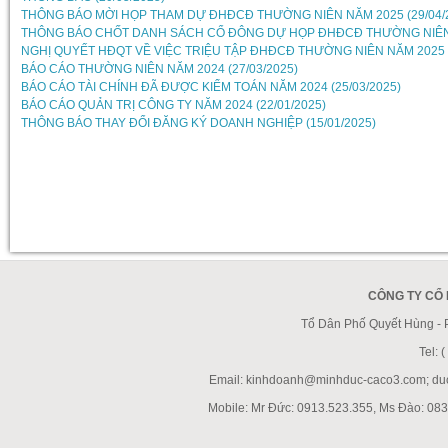
THÔNG BÁO MỜI HỌP THAM DỰ ĐHĐCĐ THƯỜNG NIÊN NĂM 2025 (29/04/
THÔNG BÁO CHỐT DANH SÁCH CỔ ĐÔNG DỰ HỌP ĐHĐCĐ THƯỜNG NIÊN N
NGHỊ QUYẾT HĐQT VỀ VIỆC TRIỆU TẬP ĐHĐCĐ THƯỜNG NIÊN NĂM 2025 (
BÁO CÁO THƯỜNG NIÊN NĂM 2024 (27/03/2025)
BÁO CÁO TÀI CHÍNH ĐÃ ĐƯỢC KIỂM TOÁN NĂM 2024 (25/03/2025)
BÁO CÁO QUẢN TRỊ CÔNG TY NĂM 2024 (22/01/2025)
THÔNG BÁO THAY ĐỔI ĐĂNG KÝ DOANH NGHIỆP (15/01/2025)
CÔNG TY CỔ
Tổ Dân Phố Quyết Hùng -
Tel:
Email: kinhdoanh@minhduc-caco3.com; d
Mobile: Mr Đức: 0913.523.355, Ms Đào: 083