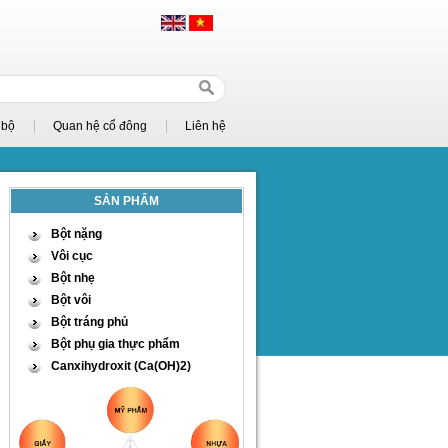
 bộ
Quan hệ cổ đông
Liên hệ
SẢN PHẨM
Bột nặng
Vôi cục
Bột nhẹ
Bột vôi
Bột tráng phủ
Bột phụ gia thực phẩm
Canxihydroxit (Ca(OH)2)